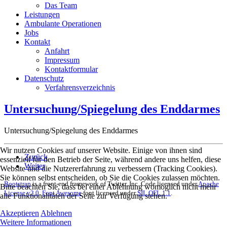
Das Team
Leistungen
Ambulante Operationen
Jobs
Kontakt
Anfahrt
Impressum
Kontaktformular
Datenschutz
Verfahrensverzeichnis
Untersuchung/Spiegelung des Enddarmes
Untersuchung/Spiegelung des Enddarmes
Wir nutzen Cookies auf unserer Website. Einige von ihnen sind
Zurück
essenziell für den Betrieb der Seite, während andere uns helfen, diese
Weiter
Website und die Nutzererfahrung zu verbessern (Tracking Cookies).
Sie können selbst entscheiden, ob Sie die Cookies zulassen möchten.
Bootstrap
is a front-end framework of Twitter, Inc. Code licensed under
Apache
Bitte beachten Sie, dass bei einer Ablehnung womöglich nicht mehr
License v2.0
.
Font Awesome
font licensed under
SIL OFL 1.1
.
alle Funktionalitäten der Seite zur Verfügung stehen.
Akzeptieren
Ablehnen
Weitere Informationen