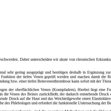
schwerden. Dabei unterscheiden wir akute von chronischen Erkrankun
hmal sehr gering ausgeprägt und benötigen deshalb in Ergänzung zu
e Funktion der tiefen Venen geprüft werden und machen damit die R
zündung bzw. einer tiefen Beinvenenthrombose kann sofort mit der The
en der oberflächlichen Venen (Krampfadern). Hierbei liegt eine Fu
in die Venen des Beines zurückfließt, der dadurch entstehende Druck 
nde Druck auf die Haut und das Weichteilgewebe einen Elastizitätsver
abe des Phlebologen und erfordert die funktionelle Untersuchung der B