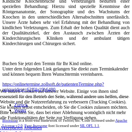
Kindliche Knochenbrüche und Verletzungen bedürfen einer
speziellen Behandlung: Hierzu sind spezielle Kenntnisse der
Röntgenanatomie, der Sonographie und des Wachstums der
Knochen in den unterschiedlichen Altersabschnitten unerlässlich.
Unsere Ärzte haben sehr viel Erfahrung mit der Behandlung von
kindlichen Verletzungen. Zum Erhalt der hohen Qualität dient auch
der Qualitätszirkel, der den Austausch zwischen Ärzten der
Kinderchirurgischen Kliniken und der ambulant tätigen
Kinderchirurgen und Chirurgen sichert.
Buchen Sie jetzt den Termin für Ihr Kind online.
Unter dem folgenden Link gelangen Sie direkt zum Terminkalender
und können bequem Ihren Wunschtermin vereinbaren.
https://onlinetermine.zollsoft.de/patientenTermine.php?
uniqueident=62ff4a19b6480
Wir nutzen Cookies auf unserer Website. Einige von ihnen sind
essenziell für den Betrieb der Seite, während andere uns helfen, diese
Website und die Nutzererfahrung zu verbessern (Tracking Cookies).
Zurück
Sie können selbst entscheiden, ob Sie die Cookies zulassen möchten.
Weiter
Bitte beachten Sie, dass bei einer Ablehnung womöglich nicht mehr
alle Funktionalitäten der Seite zur Verfügung stehen.
Bootstrap
is a front-end framework of Twitter, Inc. Code licensed under
Apache
License v2.0
.
Font Awesome
font licensed under
SIL OFL 1.1
.
Akzeptieren
Ablehnen